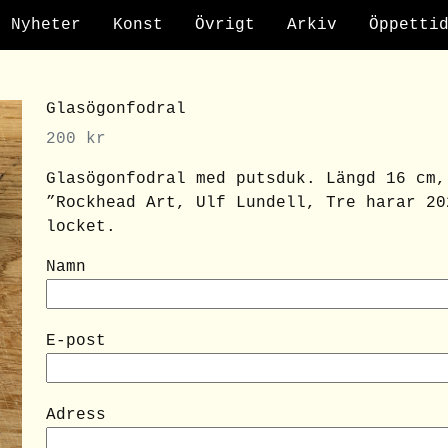
Nyheter
Konst
Övrigt
Arkiv
Öppetti
Glasögonfodral
200
kr
Glasögonfodral med putsduk. Längd 16 cm,
”Rockhead Art, Ulf Lundell, Tre harar 20
locket.
Namn
E-post
Adress