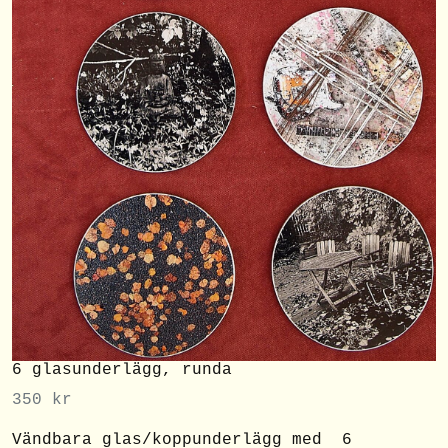
6 glasunderlägg, runda
350
kr
Vändbara glas/koppunderlägg med 6