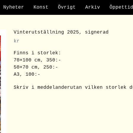
Nyheter
Konst
Övrigt
Arkiv
Öppetti
Vinterutställning 2025, signerad
kr
Finns i storlek:
70×100 cm, 350:-
50×70 cm, 250:-
A3, 100:-
Skriv i meddelanderutan vilken storlek d