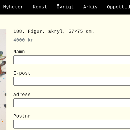
Nyheter
Konst
Övrigt
Arkiv
Öppetti
188. Figur, akryl, 57×75 cm.
4000
kr
Namn
E-post
Adress
Postnr