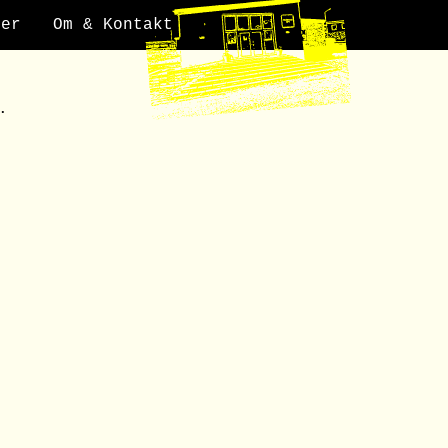
der
Om & Kontakt
.