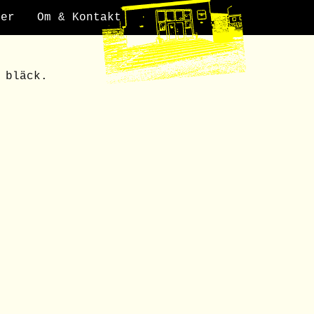
der
Om & Kontakt
 bläck.