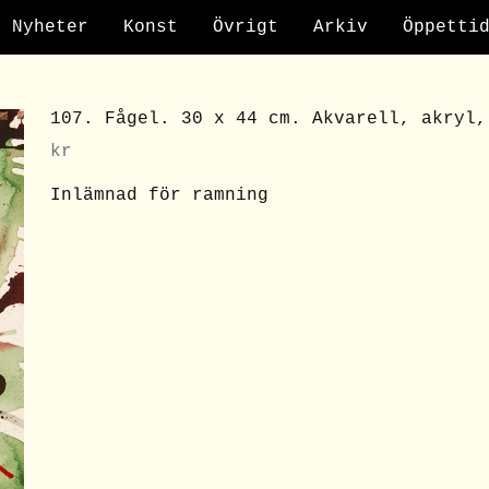
Nyheter
Konst
Övrigt
Arkiv
Öppetti
107. Fågel. 30 x 44 cm. Akvarell, akryl,
kr
Inlämnad för ramning