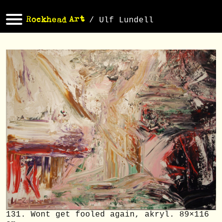
/ Ulf Lundell
131. Wont get fooled again, akryl. 89×116