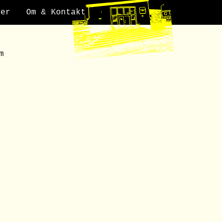
der
Om & Kontakt
m