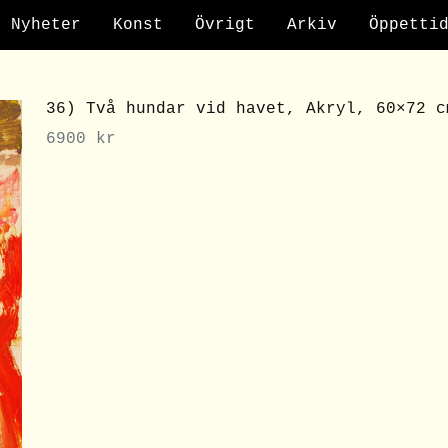
Nyheter
Konst
Övrigt
Arkiv
Öppetti
36) Två hundar vid havet, Akryl, 60×72 c
6900
kr