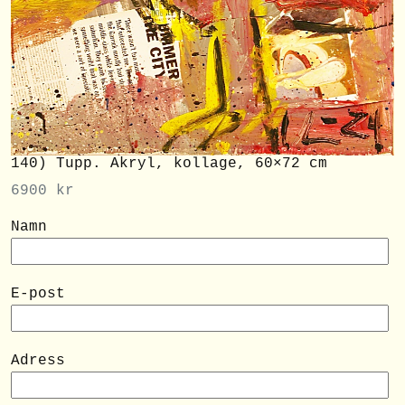
140) Tupp. Akryl, kollage, 60×72 cm
6900
kr
Namn
E-post
Adress