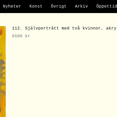
Nyheter
Konst
Övrigt
Arkiv
Öppetti
112. Självporträtt med två kvinnor, akry
6500
kr