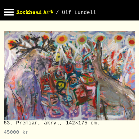
/ Ulf Lundell
83. Premiär, akryl, 142×175 cm.
45000
kr