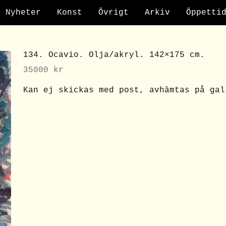
Nyheter
Konst
Övrigt
Arkiv
Öppetti
134. Ocavio. Olja/akryl. 142×175 cm.
35000
kr
Kan ej skickas med post, avhämtas på gal