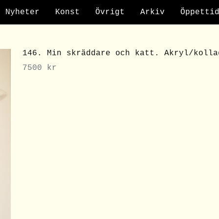
Nyheter
Konst
Övrigt
Arkiv
Öppetti
146. Min skräddare och katt. Akryl/kolla
7500
kr