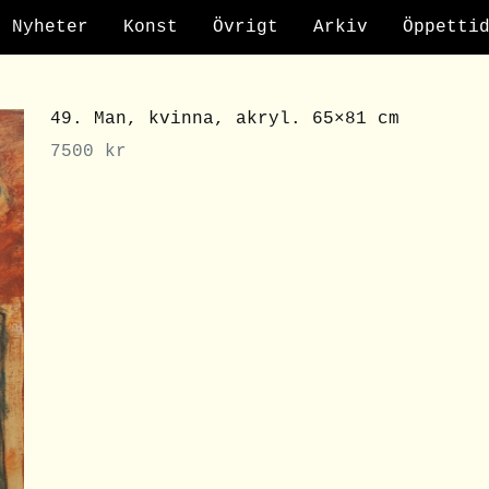
Nyheter
Konst
Övrigt
Arkiv
Öppetti
49. Man, kvinna, akryl. 65×81 cm
7500
kr