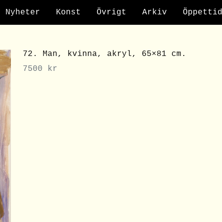
Nyheter
Konst
Övrigt
Arkiv
Öppetti
72. Man, kvinna, akryl, 65×81 cm.
7500
kr