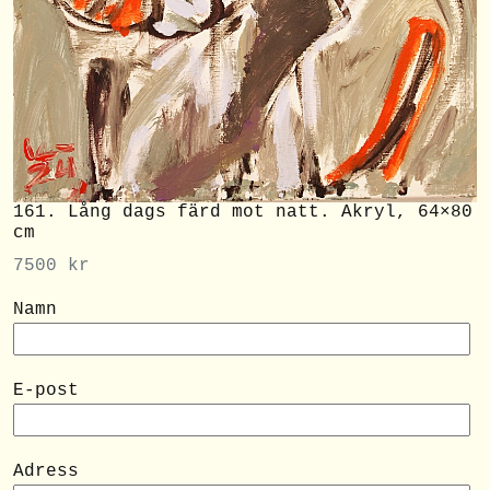
161. Lång dags färd mot natt. Akryl, 64×80
cm
7500
kr
Namn
E-post
Adress