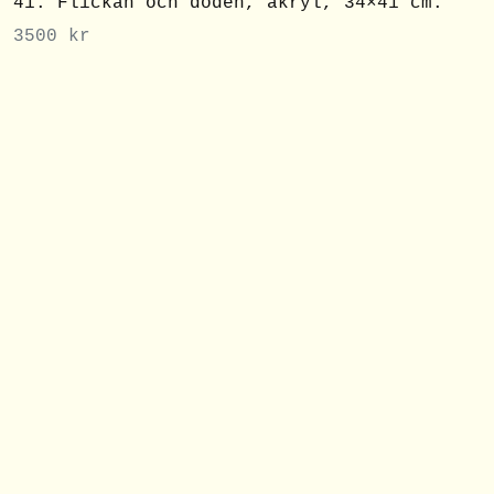
41. Flickan och döden, akryl, 34×41 cm.
3500
kr