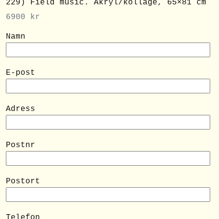
229) Field music. Akryl/kollage, 65×81 cm
6900
kr
Namn
E-post
Adress
Postnr
Postort
Telefon