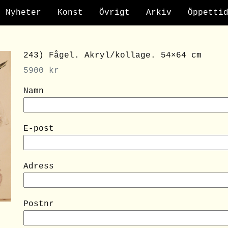
Nyheter
Konst
Övrigt
Arkiv
Öppetti
243) Fågel. Akryl/kollage. 54×64 cm
5900
kr
Namn
E-post
Adress
Postnr