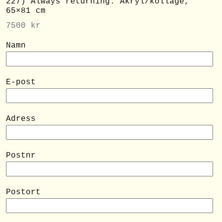
227) Always returning. Akryl/kollage,
65×81 cm
7500
kr
Namn
E-post
Adress
Postnr
Postort