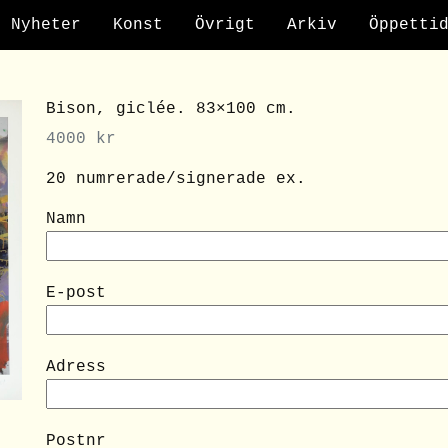
Nyheter
Konst
Övrigt
Arkiv
Öppetti
Bison, giclée. 83×100 cm.
4000
kr
20 numrerade/signerade ex.
Namn
E-post
Adress
Postnr